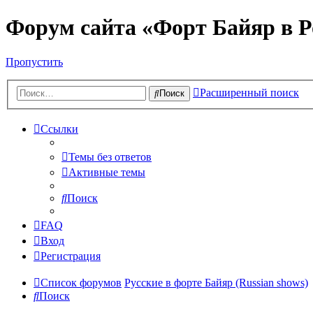
Форум сайта «Форт Байяр в Р
Пропустить
Расширенный поиск
Поиск
Ссылки
Темы без ответов
Активные темы
Поиск
FAQ
Вход
Регистрация
Список форумов
Русские в форте Байяр (Russian shows)
Поиск