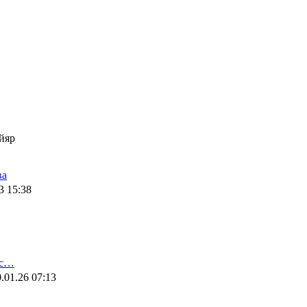
йяр
ва
3 15:38
ис…
.01.26 07:13