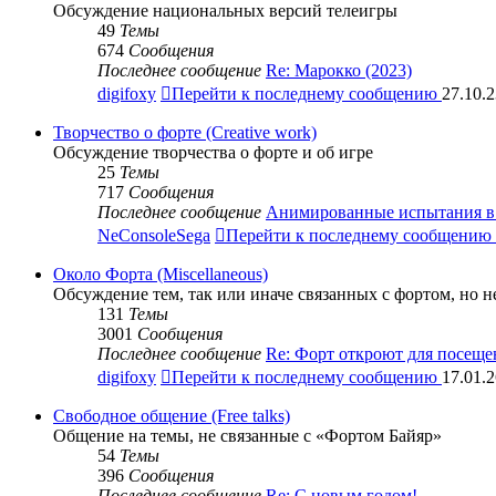
Обсуждение национальных версий телеигры
49
Темы
674
Сообщения
Последнее сообщение
Re: Марокко (2023)
digifoxy
Перейти к последнему сообщению
27.10.2
Творчество о форте (Creative work)
Обсуждение творчества о форте и об игре
25
Темы
717
Сообщения
Последнее сообщение
Анимированные испытания в 
NeConsoleSega
Перейти к последнему сообщению
Около Форта (Miscellaneous)
Обсуждение тем, так или иначе связанных с фортом, но 
131
Темы
3001
Сообщения
Последнее сообщение
Re: Форт откроют для посещ
digifoxy
Перейти к последнему сообщению
17.01.2
Свободное общение (Free talks)
Общение на темы, не связанные с «Фортом Байяр»
54
Темы
396
Сообщения
Последнее сообщение
Re: С новым годом!