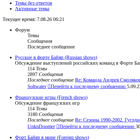
Темы без ответов
Активные темы
Текущее время: 7.08.26 06:21
Форум
Темы
Сообщения
Последнее сообщение
Русские в форте Байяр (Russian shows)
Обсуждение выступлений российских команд в Форте Ба
114
Темы
2897
Сообщения
Последнее сообщение
Re: Команда Андрея Смоляко
Soltwater
Перейти к последнему сообщению
5.09.2
Французские игры (French shows)
Обсуждение французских игр
114
Темы
3180
Сообщения
Последнее сообщение
Re: Сезоны 1990-2002. Гуглд
UnknDoomer
Перейти к последнему сообщению
30
Форт Байяр в мире (Foreign shows)