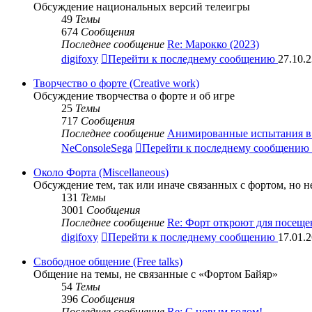
Обсуждение национальных версий телеигры
49
Темы
674
Сообщения
Последнее сообщение
Re: Марокко (2023)
digifoxy
Перейти к последнему сообщению
27.10.2
Творчество о форте (Creative work)
Обсуждение творчества о форте и об игре
25
Темы
717
Сообщения
Последнее сообщение
Анимированные испытания в 
NeConsoleSega
Перейти к последнему сообщению
Около Форта (Miscellaneous)
Обсуждение тем, так или иначе связанных с фортом, но 
131
Темы
3001
Сообщения
Последнее сообщение
Re: Форт откроют для посещ
digifoxy
Перейти к последнему сообщению
17.01.2
Свободное общение (Free talks)
Общение на темы, не связанные с «Фортом Байяр»
54
Темы
396
Сообщения
Последнее сообщение
Re: С новым годом!