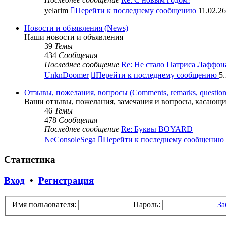
yelarim
Перейти к последнему сообщению
11.02.26
Новости и объявления (News)
Наши новости и объявления
39
Темы
434
Сообщения
Последнее сообщение
Re: Не стало Патриса Лаффон
UnknDoomer
Перейти к последнему сообщению
5.
Отзывы, пожелания, вопросы (Comments, remarks, question
Ваши отзывы, пожелания, замечания и вопросы, касающи
46
Темы
478
Сообщения
Последнее сообщение
Re: Буквы BOYARD
NeConsoleSega
Перейти к последнему сообщению
Статистика
Вход
•
Регистрация
Имя пользователя:
Пароль:
За