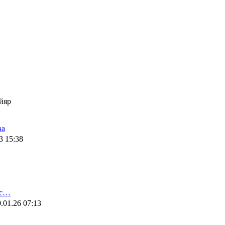
йяр
ва
3 15:38
ис…
.01.26 07:13