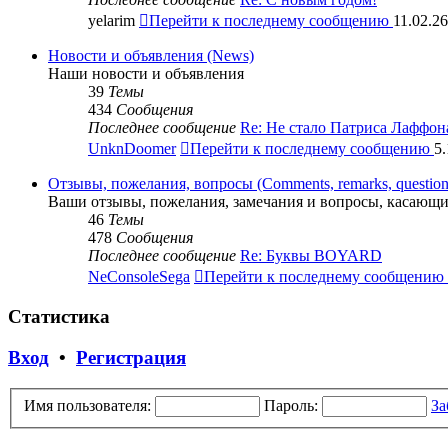
yelarim
Перейти к последнему сообщению
11.02.26
Новости и объявления (News)
Наши новости и объявления
39
Темы
434
Сообщения
Последнее сообщение
Re: Не стало Патриса Лаффон
UnknDoomer
Перейти к последнему сообщению
5.
Отзывы, пожелания, вопросы (Comments, remarks, question
Ваши отзывы, пожелания, замечания и вопросы, касающи
46
Темы
478
Сообщения
Последнее сообщение
Re: Буквы BOYARD
NeConsoleSega
Перейти к последнему сообщению
Статистика
Вход
•
Регистрация
Имя пользователя:
Пароль:
За