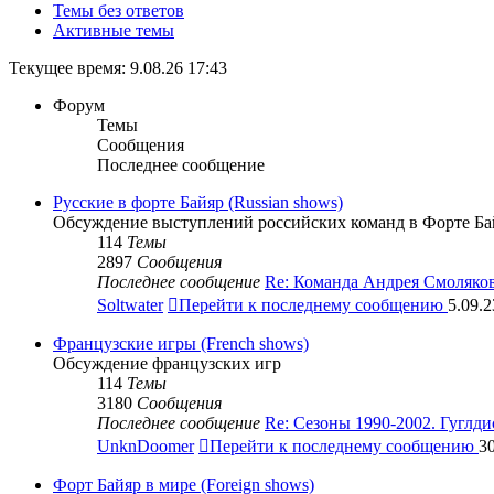
Темы без ответов
Активные темы
Текущее время: 9.08.26 17:43
Форум
Темы
Сообщения
Последнее сообщение
Русские в форте Байяр (Russian shows)
Обсуждение выступлений российских команд в Форте Ба
114
Темы
2897
Сообщения
Последнее сообщение
Re: Команда Андрея Смоляко
Soltwater
Перейти к последнему сообщению
5.09.2
Французские игры (French shows)
Обсуждение французских игр
114
Темы
3180
Сообщения
Последнее сообщение
Re: Сезоны 1990-2002. Гуглд
UnknDoomer
Перейти к последнему сообщению
30
Форт Байяр в мире (Foreign shows)