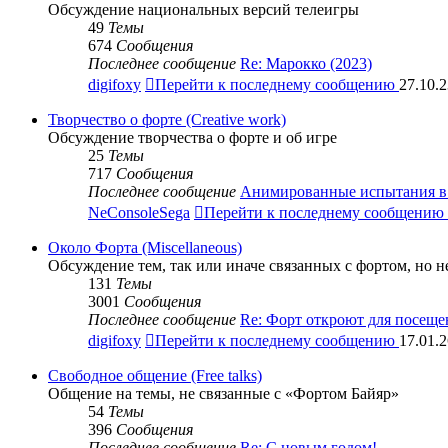
Обсуждение национальных версий телеигры
49
Темы
674
Сообщения
Последнее сообщение
Re: Марокко (2023)
digifoxy
Перейти к последнему сообщению
27.10.2
Творчество о форте (Creative work)
Обсуждение творчества о форте и об игре
25
Темы
717
Сообщения
Последнее сообщение
Анимированные испытания в 
NeConsoleSega
Перейти к последнему сообщению
Около Форта (Miscellaneous)
Обсуждение тем, так или иначе связанных с фортом, но 
131
Темы
3001
Сообщения
Последнее сообщение
Re: Форт откроют для посещ
digifoxy
Перейти к последнему сообщению
17.01.2
Свободное общение (Free talks)
Общение на темы, не связанные с «Фортом Байяр»
54
Темы
396
Сообщения
Последнее сообщение
Re: С новым годом!