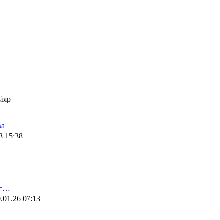
йяр
ва
3 15:38
ис…
.01.26 07:13