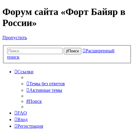
Форум сайта «Форт Байяр в
России»
Пропустить
Расширенный
Поиск
поиск
Ссылки
Темы без ответов
Активные темы
Поиск
FAQ
Вход
Регистрация