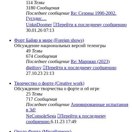
114
Темы
3180
Сообщения
Последнее сообщение
Re: Сезоны 1990-2002.
Гуглдис…
UnknDoomer
Перейти к последнему сообщению
30.01.26 07:13
Форт Байяр в мире (Foreign shows)
Обсуждение национальных версий телеигры
49
Темы
674
Сообщения
Последнее сообщение
Re: Марокко (2023)
digifoxy
Перейти к последнему сообщению
27.10.23 21:13
Творчество о форте (Creative work)
Обсуждение творчества о форте и об игре
25
Темы
717
Сообщения
Последнее сообщение
Анимированные испытания
в 3d!
NeConsoleSega
Перейти к последнему
сообщению
6.11.23 17:49
Около Форта (Miscellaneous)