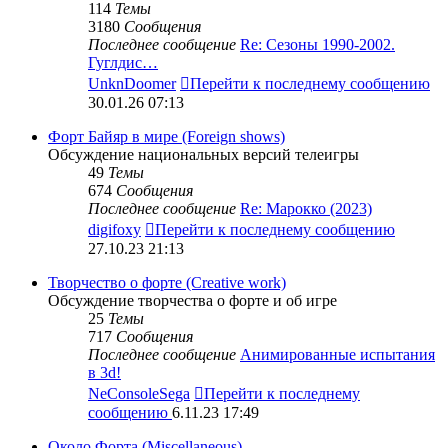
114
Темы
3180
Сообщения
Последнее сообщение
Re: Сезоны 1990-2002.
Гуглдис…
UnknDoomer
Перейти к последнему сообщению
30.01.26 07:13
Форт Байяр в мире (Foreign shows)
Обсуждение национальных версий телеигры
49
Темы
674
Сообщения
Последнее сообщение
Re: Марокко (2023)
digifoxy
Перейти к последнему сообщению
27.10.23 21:13
Творчество о форте (Creative work)
Обсуждение творчества о форте и об игре
25
Темы
717
Сообщения
Последнее сообщение
Анимированные испытания
в 3d!
NeConsoleSega
Перейти к последнему
сообщению
6.11.23 17:49
Около Форта (Miscellaneous)