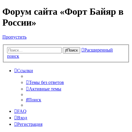
Форум сайта «Форт Байяр в
России»
Пропустить
Расширенный
Поиск
поиск
Ссылки
Темы без ответов
Активные темы
Поиск
FAQ
Вход
Регистрация