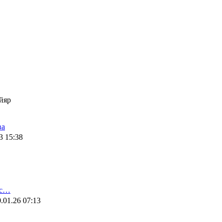
йяр
ва
3 15:38
ис…
.01.26 07:13