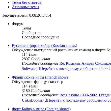
Темы без ответов
Активные темы
Текущее время: 8.08.26 17:14
Форум
Темы
Сообщения
Последнее сообщение
Русские в форте Байяр (Russian shows)
Обсуждение выступлений российских команд в Форте Ба
114
Темы
2897
Сообщения
Последнее сообщение
Re: Команда Андрея Смоляко
Soltwater
Перейти к последнему сообщению
5.09.2
Французские игры (French shows)
Обсуждение французских игр
114
Темы
3180
Сообщения
Последнее сообщение
Re: Сезоны 1990-2002. Гуглд
UnknDoomer
Перейти к последнему сообщению
30
Форт Байяр в мире (Foreign shows)