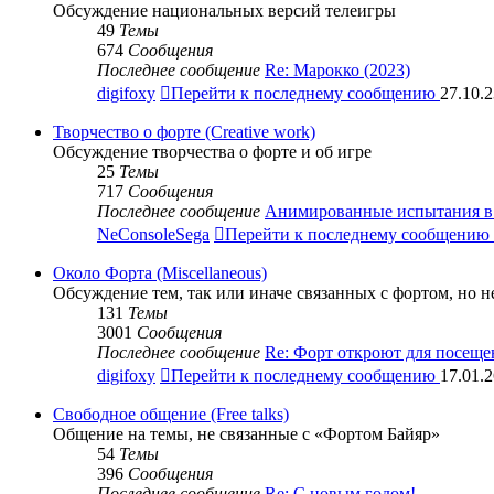
Обсуждение национальных версий телеигры
49
Темы
674
Сообщения
Последнее сообщение
Re: Марокко (2023)
digifoxy
Перейти к последнему сообщению
27.10.2
Творчество о форте (Creative work)
Обсуждение творчества о форте и об игре
25
Темы
717
Сообщения
Последнее сообщение
Анимированные испытания в 
NeConsoleSega
Перейти к последнему сообщению
Около Форта (Miscellaneous)
Обсуждение тем, так или иначе связанных с фортом, но 
131
Темы
3001
Сообщения
Последнее сообщение
Re: Форт откроют для посещ
digifoxy
Перейти к последнему сообщению
17.01.2
Свободное общение (Free talks)
Общение на темы, не связанные с «Фортом Байяр»
54
Темы
396
Сообщения
Последнее сообщение
Re: С новым годом!