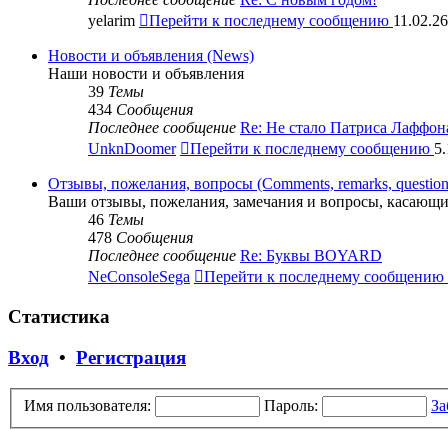
yelarim
Перейти к последнему сообщению
11.02.26
Новости и объявления (News)
Наши новости и объявления
39
Темы
434
Сообщения
Последнее сообщение
Re: Не стало Патриса Лаффон
UnknDoomer
Перейти к последнему сообщению
5.
Отзывы, пожелания, вопросы (Comments, remarks, question
Ваши отзывы, пожелания, замечания и вопросы, касающи
46
Темы
478
Сообщения
Последнее сообщение
Re: Буквы BOYARD
NeConsoleSega
Перейти к последнему сообщению
Статистика
Вход
•
Регистрация
Имя пользователя:
Пароль:
За