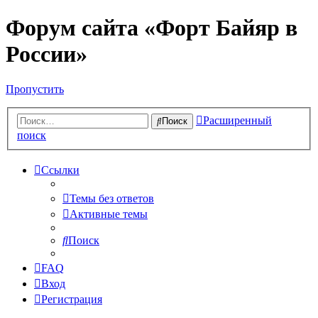
Форум сайта «Форт Байяр в
России»
Пропустить
Расширенный
Поиск
поиск
Ссылки
Темы без ответов
Активные темы
Поиск
FAQ
Вход
Регистрация