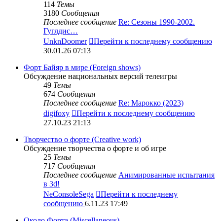
114
Темы
3180
Сообщения
Последнее сообщение
Re: Сезоны 1990-2002.
Гуглдис…
UnknDoomer
Перейти к последнему сообщению
30.01.26 07:13
Форт Байяр в мире (Foreign shows)
Обсуждение национальных версий телеигры
49
Темы
674
Сообщения
Последнее сообщение
Re: Марокко (2023)
digifoxy
Перейти к последнему сообщению
27.10.23 21:13
Творчество о форте (Creative work)
Обсуждение творчества о форте и об игре
25
Темы
717
Сообщения
Последнее сообщение
Анимированные испытания
в 3d!
NeConsoleSega
Перейти к последнему
сообщению
6.11.23 17:49
Около Форта (Miscellaneous)