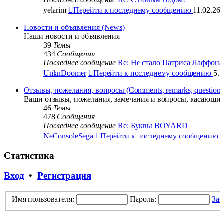
yelarim
Перейти к последнему сообщению
11.02.26
Новости и объявления (News)
Наши новости и объявления
39
Темы
434
Сообщения
Последнее сообщение
Re: Не стало Патриса Лаффон
UnknDoomer
Перейти к последнему сообщению
5.
Отзывы, пожелания, вопросы (Comments, remarks, question
Ваши отзывы, пожелания, замечания и вопросы, касающи
46
Темы
478
Сообщения
Последнее сообщение
Re: Буквы BOYARD
NeConsoleSega
Перейти к последнему сообщению
Статистика
Вход
•
Регистрация
Имя пользователя:
Пароль:
За