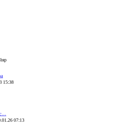
йяр
ва
3 15:38
ис…
.01.26 07:13