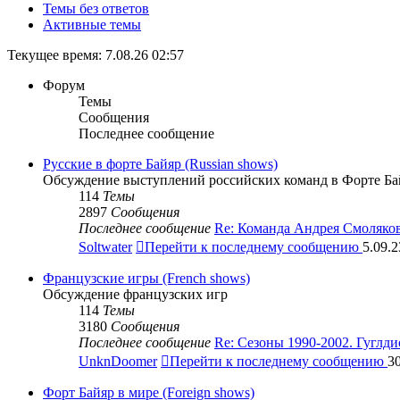
Темы без ответов
Активные темы
Текущее время: 7.08.26 02:57
Форум
Темы
Сообщения
Последнее сообщение
Русские в форте Байяр (Russian shows)
Обсуждение выступлений российских команд в Форте Ба
114
Темы
2897
Сообщения
Последнее сообщение
Re: Команда Андрея Смоляко
Soltwater
Перейти к последнему сообщению
5.09.2
Французские игры (French shows)
Обсуждение французских игр
114
Темы
3180
Сообщения
Последнее сообщение
Re: Сезоны 1990-2002. Гуглд
UnknDoomer
Перейти к последнему сообщению
30
Форт Байяр в мире (Foreign shows)