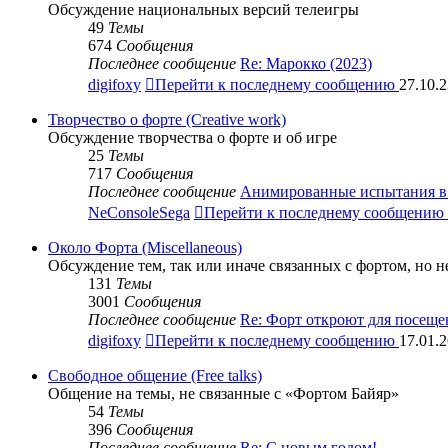
Обсуждение национальных версий телеигры
49
Темы
674
Сообщения
Последнее сообщение
Re: Марокко (2023)
digifoxy
Перейти к последнему сообщению
27.10.2
Творчество о форте (Creative work)
Обсуждение творчества о форте и об игре
25
Темы
717
Сообщения
Последнее сообщение
Анимированные испытания в 
NeConsoleSega
Перейти к последнему сообщению
Около Форта (Miscellaneous)
Обсуждение тем, так или иначе связанных с фортом, но 
131
Темы
3001
Сообщения
Последнее сообщение
Re: Форт откроют для посещ
digifoxy
Перейти к последнему сообщению
17.01.2
Свободное общение (Free talks)
Общение на темы, не связанные с «Фортом Байяр»
54
Темы
396
Сообщения
Последнее сообщение
Re: С новым годом!