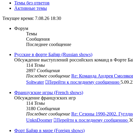
Темы без ответов
Активные темы
Текущее время: 7.08.26 18:30
Форум
Темы
Сообщения
Последнее сообщение
Русские в форте Байяр (Russian shows)
Обсуждение выступлений российских команд в Форте Ба
114
Темы
2897
Сообщения
Последнее сообщение
Re: Команда Андрея Смоляко
Soltwater
Перейти к последнему сообщению
5.09.2
Французские игры (French shows)
Обсуждение французских игр
114
Темы
3180
Сообщения
Последнее сообщение
Re: Сезоны 1990-2002. Гуглд
UnknDoomer
Перейти к последнему сообщению
30
Форт Байяр в мире (Foreign shows)