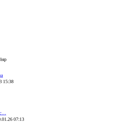
йяр
ва
3 15:38
ис…
.01.26 07:13