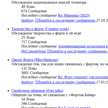
Обсуждение национальных версий телеигры
49
Темы
674
Сообщения
Последнее сообщение
Re: Марокко (2023)
digifoxy
Перейти к последнему сообщению
27.10.2
Творчество о форте (Creative work)
Обсуждение творчества о форте и об игре
25
Темы
717
Сообщения
Последнее сообщение
Анимированные испытания в 
NeConsoleSega
Перейти к последнему сообщению
Около Форта (Miscellaneous)
Обсуждение тем, так или иначе связанных с фортом, но 
131
Темы
3001
Сообщения
Последнее сообщение
Re: Форт откроют для посещ
digifoxy
Перейти к последнему сообщению
17.01.2
Свободное общение (Free talks)
Общение на темы, не связанные с «Фортом Байяр»
54
Темы
396
Сообщения
Последнее сообщение
Re: С новым годом!