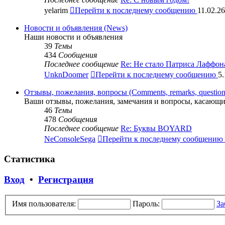
yelarim
Перейти к последнему сообщению
11.02.26
Новости и объявления (News)
Наши новости и объявления
39
Темы
434
Сообщения
Последнее сообщение
Re: Не стало Патриса Лаффон
UnknDoomer
Перейти к последнему сообщению
5.
Отзывы, пожелания, вопросы (Comments, remarks, question
Ваши отзывы, пожелания, замечания и вопросы, касающи
46
Темы
478
Сообщения
Последнее сообщение
Re: Буквы BOYARD
NeConsoleSega
Перейти к последнему сообщению
Статистика
Вход
•
Регистрация
Имя пользователя:
Пароль:
За