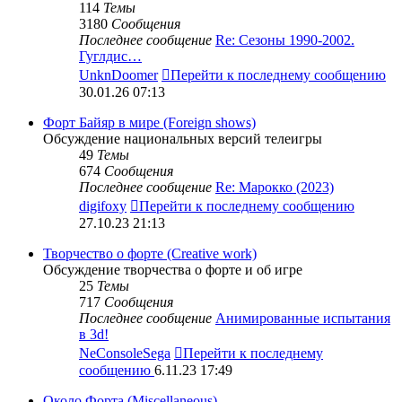
114
Темы
3180
Сообщения
Последнее сообщение
Re: Сезоны 1990-2002.
Гуглдис…
UnknDoomer
Перейти к последнему сообщению
30.01.26 07:13
Форт Байяр в мире (Foreign shows)
Обсуждение национальных версий телеигры
49
Темы
674
Сообщения
Последнее сообщение
Re: Марокко (2023)
digifoxy
Перейти к последнему сообщению
27.10.23 21:13
Творчество о форте (Creative work)
Обсуждение творчества о форте и об игре
25
Темы
717
Сообщения
Последнее сообщение
Анимированные испытания
в 3d!
NeConsoleSega
Перейти к последнему
сообщению
6.11.23 17:49
Около Форта (Miscellaneous)