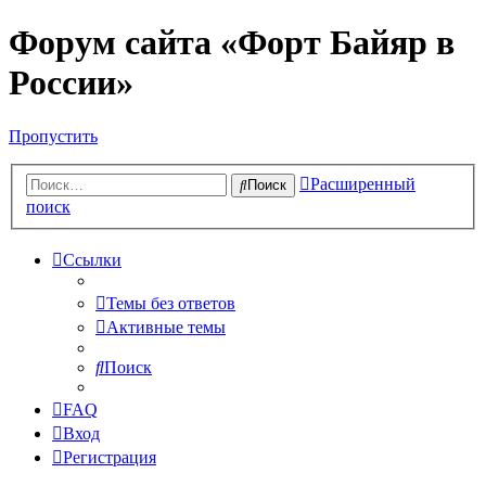
Форум сайта «Форт Байяр в
России»
Пропустить
Расширенный
Поиск
поиск
Ссылки
Темы без ответов
Активные темы
Поиск
FAQ
Вход
Регистрация