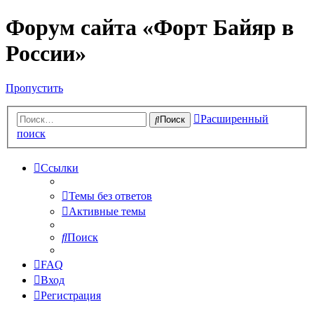
Форум сайта «Форт Байяр в
России»
Пропустить
Расширенный
Поиск
поиск
Ссылки
Темы без ответов
Активные темы
Поиск
FAQ
Вход
Регистрация