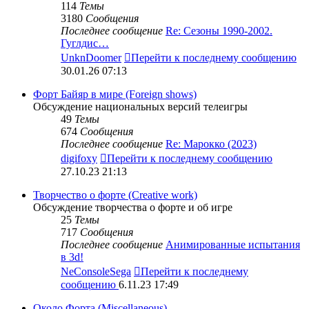
114
Темы
3180
Сообщения
Последнее сообщение
Re: Сезоны 1990-2002.
Гуглдис…
UnknDoomer
Перейти к последнему сообщению
30.01.26 07:13
Форт Байяр в мире (Foreign shows)
Обсуждение национальных версий телеигры
49
Темы
674
Сообщения
Последнее сообщение
Re: Марокко (2023)
digifoxy
Перейти к последнему сообщению
27.10.23 21:13
Творчество о форте (Creative work)
Обсуждение творчества о форте и об игре
25
Темы
717
Сообщения
Последнее сообщение
Анимированные испытания
в 3d!
NeConsoleSega
Перейти к последнему
сообщению
6.11.23 17:49
Около Форта (Miscellaneous)