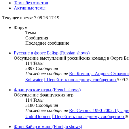
Темы без ответов
Активные темы
Текущее время: 7.08.26 17:19
Форум
Темы
Сообщения
Последнее сообщение
Русские в форте Байяр (Russian shows)
Обсуждение выступлений российских команд в Форте Ба
114
Темы
2897
Сообщения
Последнее сообщение
Re: Команда Андрея Смоляко
Soltwater
Перейти к последнему сообщению
5.09.2
Французские игры (French shows)
Обсуждение французских игр
114
Темы
3180
Сообщения
Последнее сообщение
Re: Сезоны 1990-2002. Гуглд
UnknDoomer
Перейти к последнему сообщению
30
Форт Байяр в мире (Foreign shows)