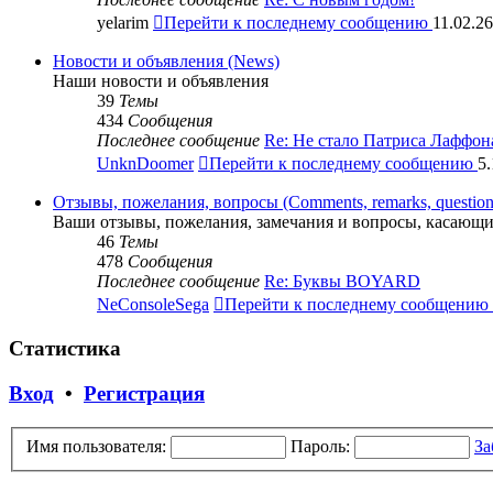
yelarim
Перейти к последнему сообщению
11.02.26
Новости и объявления (News)
Наши новости и объявления
39
Темы
434
Сообщения
Последнее сообщение
Re: Не стало Патриса Лаффон
UnknDoomer
Перейти к последнему сообщению
5.
Отзывы, пожелания, вопросы (Comments, remarks, question
Ваши отзывы, пожелания, замечания и вопросы, касающи
46
Темы
478
Сообщения
Последнее сообщение
Re: Буквы BOYARD
NeConsoleSega
Перейти к последнему сообщению
Статистика
Вход
•
Регистрация
Имя пользователя:
Пароль:
За