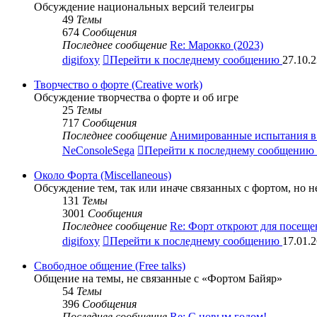
Обсуждение национальных версий телеигры
49
Темы
674
Сообщения
Последнее сообщение
Re: Марокко (2023)
digifoxy
Перейти к последнему сообщению
27.10.2
Творчество о форте (Creative work)
Обсуждение творчества о форте и об игре
25
Темы
717
Сообщения
Последнее сообщение
Анимированные испытания в 
NeConsoleSega
Перейти к последнему сообщению
Около Форта (Miscellaneous)
Обсуждение тем, так или иначе связанных с фортом, но 
131
Темы
3001
Сообщения
Последнее сообщение
Re: Форт откроют для посещ
digifoxy
Перейти к последнему сообщению
17.01.2
Свободное общение (Free talks)
Общение на темы, не связанные с «Фортом Байяр»
54
Темы
396
Сообщения
Последнее сообщение
Re: С новым годом!