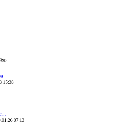
йяр
ва
3 15:38
ис…
.01.26 07:13