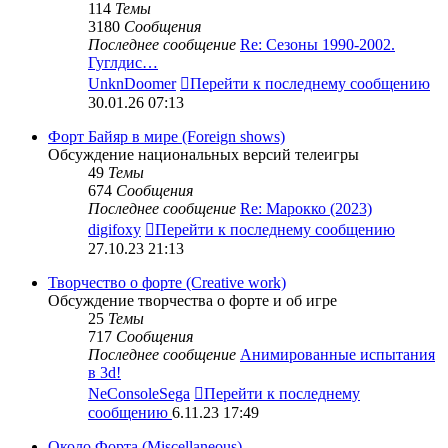
114
Темы
3180
Сообщения
Последнее сообщение
Re: Сезоны 1990-2002.
Гуглдис…
UnknDoomer
Перейти к последнему сообщению
30.01.26 07:13
Форт Байяр в мире (Foreign shows)
Обсуждение национальных версий телеигры
49
Темы
674
Сообщения
Последнее сообщение
Re: Марокко (2023)
digifoxy
Перейти к последнему сообщению
27.10.23 21:13
Творчество о форте (Creative work)
Обсуждение творчества о форте и об игре
25
Темы
717
Сообщения
Последнее сообщение
Анимированные испытания
в 3d!
NeConsoleSega
Перейти к последнему
сообщению
6.11.23 17:49
Около Форта (Miscellaneous)