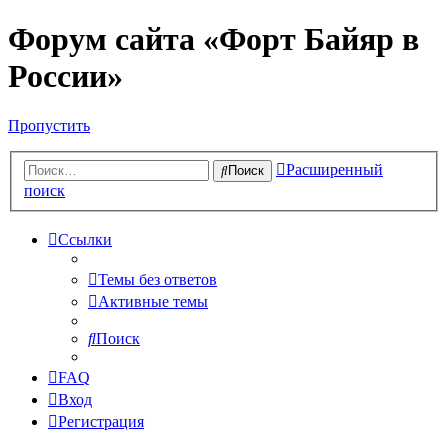
Форум сайта «Форт Байяр в
России»
Пропустить
Расширенный
Поиск
поиск
Ссылки
Темы без ответов
Активные темы
Поиск
FAQ
Вход
Регистрация