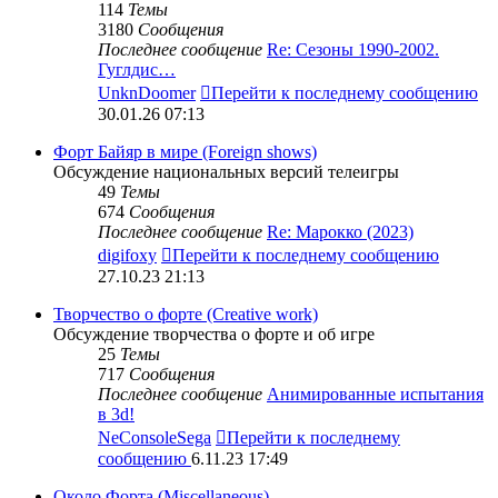
114
Темы
3180
Сообщения
Последнее сообщение
Re: Сезоны 1990-2002.
Гуглдис…
UnknDoomer
Перейти к последнему сообщению
30.01.26 07:13
Форт Байяр в мире (Foreign shows)
Обсуждение национальных версий телеигры
49
Темы
674
Сообщения
Последнее сообщение
Re: Марокко (2023)
digifoxy
Перейти к последнему сообщению
27.10.23 21:13
Творчество о форте (Creative work)
Обсуждение творчества о форте и об игре
25
Темы
717
Сообщения
Последнее сообщение
Анимированные испытания
в 3d!
NeConsoleSega
Перейти к последнему
сообщению
6.11.23 17:49
Около Форта (Miscellaneous)