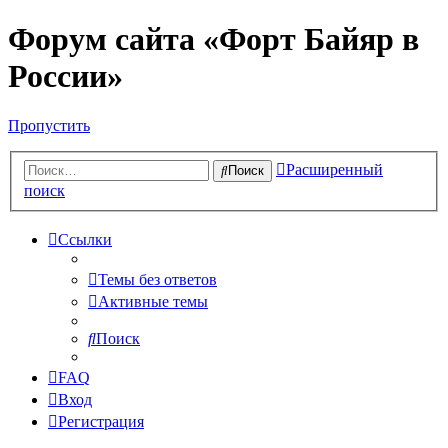
Форум сайта «Форт Байяр в
России»
Пропустить
Расширенный
Поиск
поиск
Ссылки
Темы без ответов
Активные темы
Поиск
FAQ
Вход
Регистрация