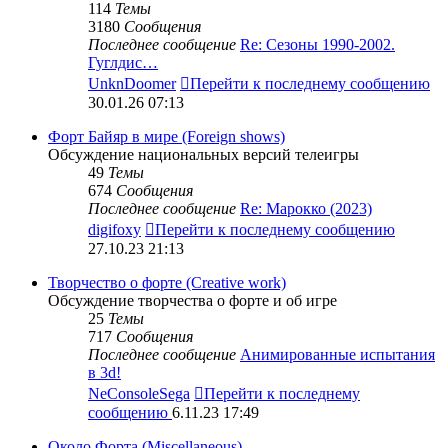
114
Темы
3180
Сообщения
Последнее сообщение
Re: Сезоны 1990-2002.
Гуглдис…
UnknDoomer
Перейти к последнему сообщению
30.01.26 07:13
Форт Байяр в мире (Foreign shows)
Обсуждение национальных версий телеигры
49
Темы
674
Сообщения
Последнее сообщение
Re: Марокко (2023)
digifoxy
Перейти к последнему сообщению
27.10.23 21:13
Творчество о форте (Creative work)
Обсуждение творчества о форте и об игре
25
Темы
717
Сообщения
Последнее сообщение
Анимированные испытания
в 3d!
NeConsoleSega
Перейти к последнему
сообщению
6.11.23 17:49
Около Форта (Miscellaneous)