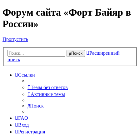
Форум сайта «Форт Байяр в
России»
Пропустить
Расширенный
Поиск
поиск
Ссылки
Темы без ответов
Активные темы
Поиск
FAQ
Вход
Регистрация