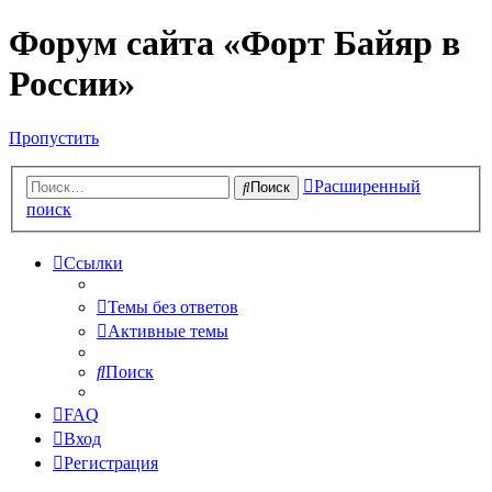
Форум сайта «Форт Байяр в
России»
Пропустить
Расширенный
Поиск
поиск
Ссылки
Темы без ответов
Активные темы
Поиск
FAQ
Вход
Регистрация