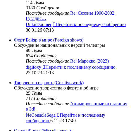
114
Темы
3180
Сообщения
Последнее сообщение
Re: Сезоны 1990-2002.
Гуглдис…
UnknDoomer
Перейти к последнему сообщению
30.01.26 07:13
Форт Байяр в мире (Foreign shows)
Обсуждение национальных версий телеигры
49
Темы
674
Сообщения
Последнее сообщение
Re: Марокко (2023)
digifoxy
Перейти к последнему сообщению
27.10.23 21:13
Творчество о форте (Creative work)
Обсуждение творчества о форте и об игре
25
Темы
717
Сообщения
Последнее сообщение
Анимированные испытания
в 3d!
NeConsoleSega
Перейти к последнему
сообщению
6.11.23 17:49
Около Форта (Miscellaneous)