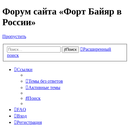
Форум сайта «Форт Байяр в
России»
Пропустить
Расширенный
Поиск
поиск
Ссылки
Темы без ответов
Активные темы
Поиск
FAQ
Вход
Регистрация