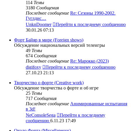
114
Темы
3180
Сообщения
Последнее сообщение
Re: Сезоны 1990-2002.
Гуглдис…
UnknDoomer
Перейти к последнему сообщению
30.01.26 07:13
Форт Байяр в мире (Foreign shows)
Обсуждение национальных версий телеигры
49
Темы
674
Сообщения
Последнее сообщение
Re: Марокко (2023)
digifoxy
Перейти к последнему сообщению
27.10.23 21:13
Творчество о форте (Creative work)
Обсуждение творчества о форте и об игре
25
Темы
717
Сообщения
Последнее сообщение
Анимированные испытания
в 3d!
NeConsoleSega
Перейти к последнему
сообщению
6.11.23 17:49
Около Форта (Miscellaneous)