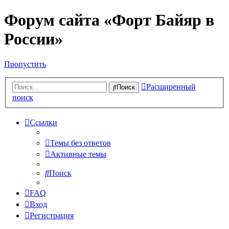
Форум сайта «Форт Байяр в
России»
Пропустить
Расширенный
Поиск
поиск
Ссылки
Темы без ответов
Активные темы
Поиск
FAQ
Вход
Регистрация