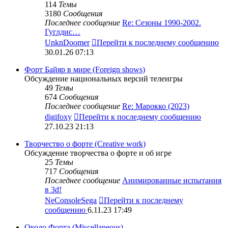
114
Темы
3180
Сообщения
Последнее сообщение
Re: Сезоны 1990-2002.
Гуглдис…
UnknDoomer
Перейти к последнему сообщению
30.01.26 07:13
Форт Байяр в мире (Foreign shows)
Обсуждение национальных версий телеигры
49
Темы
674
Сообщения
Последнее сообщение
Re: Марокко (2023)
digifoxy
Перейти к последнему сообщению
27.10.23 21:13
Творчество о форте (Creative work)
Обсуждение творчества о форте и об игре
25
Темы
717
Сообщения
Последнее сообщение
Анимированные испытания
в 3d!
NeConsoleSega
Перейти к последнему
сообщению
6.11.23 17:49
Около Форта (Miscellaneous)