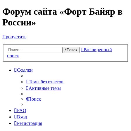
Форум сайта «Форт Байяр в
России»
Пропустить
Расширенный
Поиск
поиск
Ссылки
Темы без ответов
Активные темы
Поиск
FAQ
Вход
Регистрация