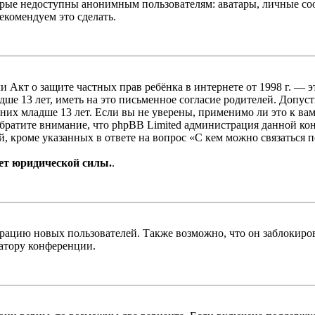
рые недоступны анонимным пользователям: аватары, личные сообщ
екомендуем это сделать.
, или Акт о защите частных прав ребёнка в интернете от 1998 г.
е 13 лет, иметь на это письменное согласие родителей. Допус
х младше 13 лет. Если вы не уверены, применимо ли это к вам
Обратите внимание, что phpBB Limited администрация данной к
, кроме указанных в ответе на вопрос «С кем можно связаться 
ет юридической силы.
.
цию новых пользователей. Также возможно, что он заблокирова
ратору конференции.