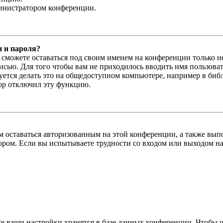
министратором конференции.
и и пароля?
ы сможете оставаться под своим именем на конференции только н
писью. Для того чтобы вам не приходилось вводить имя пользова
тся делать это на общедоступном компьютере, например в библи
тор отключил эту функцию.
вам оставаться авторизованным на этой конференции, а также в
ром. Если вы испытываете трудности со входом или выходом на
се ваши настройки хранятся в базе данных конференции. Чтобы 