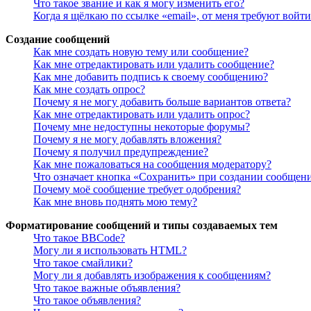
Что такое звание и как я могу изменить его?
Когда я щёлкаю по ссылке «email», от меня требуют войт
Создание сообщений
Как мне создать новую тему или сообщение?
Как мне отредактировать или удалить сообщение?
Как мне добавить подпись к своему сообщению?
Как мне создать опрос?
Почему я не могу добавить больше вариантов ответа?
Как мне отредактировать или удалить опрос?
Почему мне недоступны некоторые форумы?
Почему я не могу добавлять вложения?
Почему я получил предупреждение?
Как мне пожаловаться на сообщения модератору?
Что означает кнопка «Сохранить» при создании сообщен
Почему моё сообщение требует одобрения?
Как мне вновь поднять мою тему?
Форматирование сообщений и типы создаваемых тем
Что такое BBCode?
Могу ли я использовать HTML?
Что такое смайлики?
Могу ли я добавлять изображения к сообщениям?
Что такое важные объявления?
Что такое объявления?