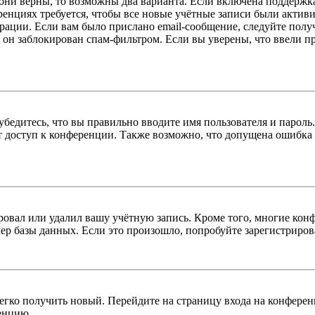
 они верны, то возможны два варианта. Если включена поддержка
енциях требуется, чтобы все новые учётные записи были актив
трации. Если вам было прислано email-сообщение, следуйте пол
 он заблокирован спам-фильтром. Если вы уверены, что ввели пр
бедитесь, что вы правильно вводите имя пользователя и пароль
ыт доступ к конференции. Также возможно, что допущена ошибка
овал или удалил вашу учётную запись. Кроме того, многие кон
р базы данных. Если это произошло, попробуйте зарегистрироват
легко получить новый. Перейдите на страницу входа на конфер
енцию.