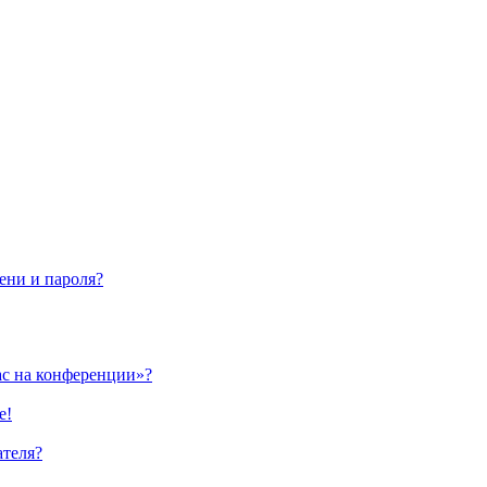
ени и пароля?
ас на конференции»?
е!
ателя?