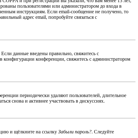
 COPPA и при регистрации вы указали, что вам менее 13 лет,
ированы пользователями или администратором до входа в
ученным инструкциям. Если email-сообщение не получено, то
авильный адрес email, попробуйте связаться с
. Если данные введены правильно, свяжитесь с
 в конфигурации конференции, свяжитесь с администратором
ференции периодически удаляют пользователей, длительное
ься снова и активнее участвовать в дискуссиях.
енцию и щёлкните на ссылку
Забыли пароль?
. Следуйте