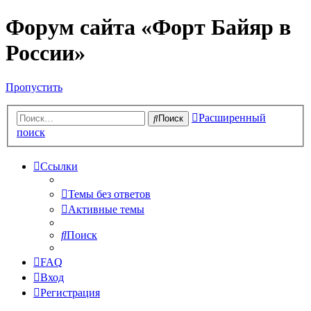
Форум сайта «Форт Байяр в
России»
Пропустить
Расширенный
Поиск
поиск
Ссылки
Темы без ответов
Активные темы
Поиск
FAQ
Вход
Регистрация