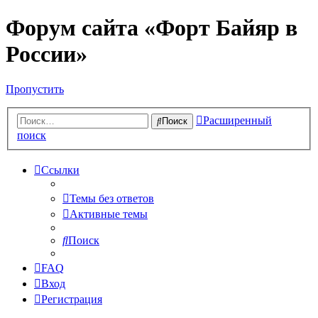
Форум сайта «Форт Байяр в
России»
Пропустить
Расширенный
Поиск
поиск
Ссылки
Темы без ответов
Активные темы
Поиск
FAQ
Вход
Регистрация