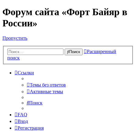
Форум сайта «Форт Байяр в
России»
Пропустить
Расширенный
Поиск
поиск
Ссылки
Темы без ответов
Активные темы
Поиск
FAQ
Вход
Регистрация