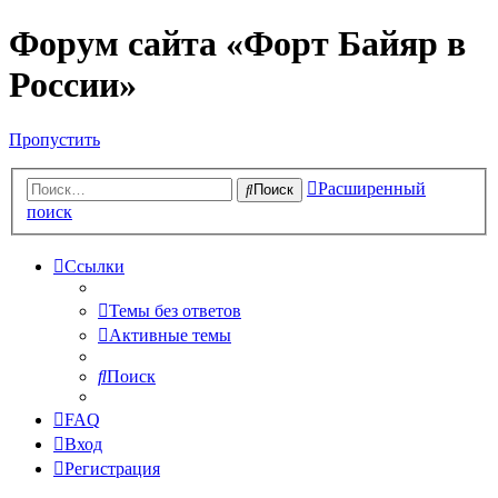
Форум сайта «Форт Байяр в
России»
Пропустить
Расширенный
Поиск
поиск
Ссылки
Темы без ответов
Активные темы
Поиск
FAQ
Вход
Регистрация