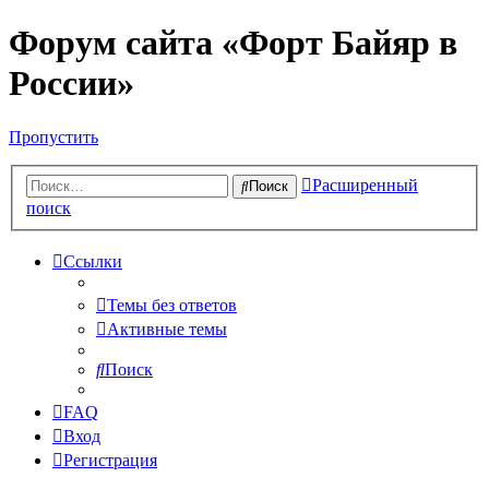
Форум сайта «Форт Байяр в
России»
Пропустить
Расширенный
Поиск
поиск
Ссылки
Темы без ответов
Активные темы
Поиск
FAQ
Вход
Регистрация