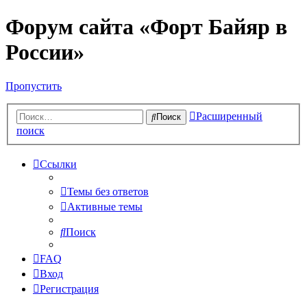
Форум сайта «Форт Байяр в
России»
Пропустить
Расширенный
Поиск
поиск
Ссылки
Темы без ответов
Активные темы
Поиск
FAQ
Вход
Регистрация