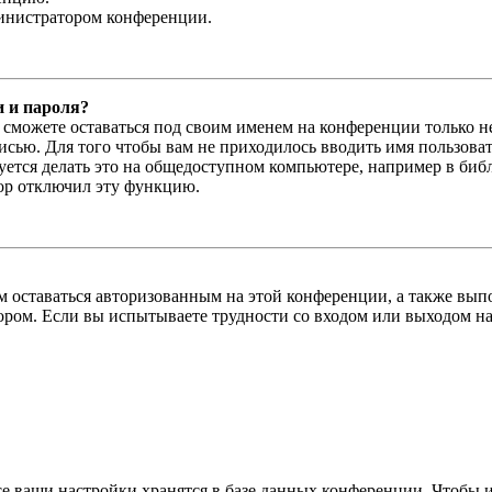
министратором конференции.
и и пароля?
ы сможете оставаться под своим именем на конференции только н
писью. Для того чтобы вам не приходилось вводить имя пользова
тся делать это на общедоступном компьютере, например в библи
тор отключил эту функцию.
вам оставаться авторизованным на этой конференции, а также в
ром. Если вы испытываете трудности со входом или выходом на
се ваши настройки хранятся в базе данных конференции. Чтобы 