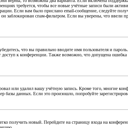
 они верны, то возможны два варианта. Если включена поддержка
енциях требуется, чтобы все новые учётные записи были актив
трации. Если вам было прислано email-сообщение, следуйте пол
 он заблокирован спам-фильтром. Если вы уверены, что ввели пр
бедитесь, что вы правильно вводите имя пользователя и пароль
ыт доступ к конференции. Также возможно, что допущена ошибка
овал или удалил вашу учётную запись. Кроме того, многие кон
р базы данных. Если это произошло, попробуйте зарегистрироват
легко получить новый. Перейдите на страницу входа на конфер
енцию.