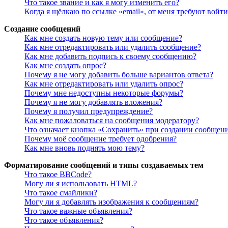
Что такое звание и как я могу изменить его?
Когда я щёлкаю по ссылке «email», от меня требуют войт
Создание сообщений
Как мне создать новую тему или сообщение?
Как мне отредактировать или удалить сообщение?
Как мне добавить подпись к своему сообщению?
Как мне создать опрос?
Почему я не могу добавить больше вариантов ответа?
Как мне отредактировать или удалить опрос?
Почему мне недоступны некоторые форумы?
Почему я не могу добавлять вложения?
Почему я получил предупреждение?
Как мне пожаловаться на сообщения модератору?
Что означает кнопка «Сохранить» при создании сообщен
Почему моё сообщение требует одобрения?
Как мне вновь поднять мою тему?
Форматирование сообщений и типы создаваемых тем
Что такое BBCode?
Могу ли я использовать HTML?
Что такое смайлики?
Могу ли я добавлять изображения к сообщениям?
Что такое важные объявления?
Что такое объявления?