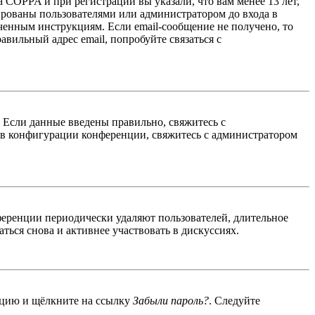
 COPPA и при регистрации вы указали, что вам менее 13 лет,
ированы пользователями или администратором до входа в
ученным инструкциям. Если email-сообщение не получено, то
авильный адрес email, попробуйте связаться с
. Если данные введены правильно, свяжитесь с
 в конфигурации конференции, свяжитесь с администратором
ференции периодически удаляют пользователей, длительное
ься снова и активнее участвовать в дискуссиях.
енцию и щёлкните на ссылку
Забыли пароль?
. Следуйте