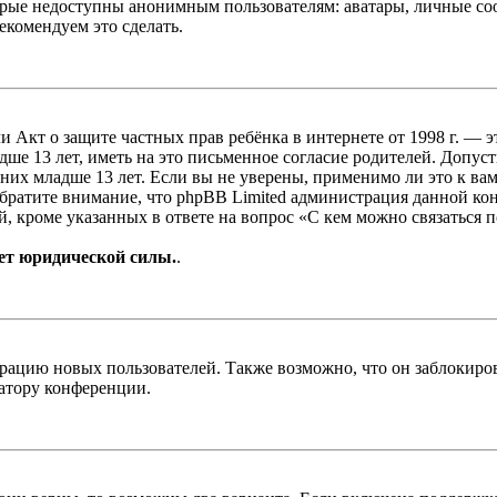
рые недоступны анонимным пользователям: аватары, личные сообщ
екомендуем это сделать.
, или Акт о защите частных прав ребёнка в интернете от 1998 г.
е 13 лет, иметь на это письменное согласие родителей. Допус
х младше 13 лет. Если вы не уверены, применимо ли это к вам
Обратите внимание, что phpBB Limited администрация данной к
, кроме указанных в ответе на вопрос «С кем можно связаться 
ет юридической силы.
.
цию новых пользователей. Также возможно, что он заблокирова
ратору конференции.