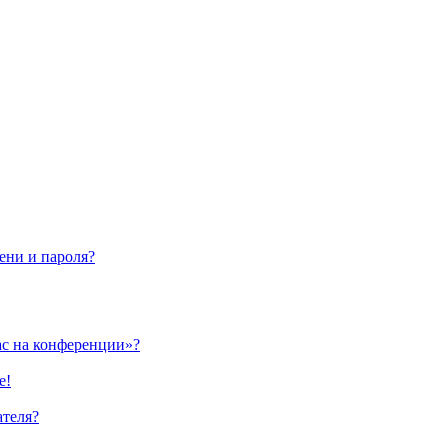
ени и пароля?
ас на конференции»?
е!
ателя?