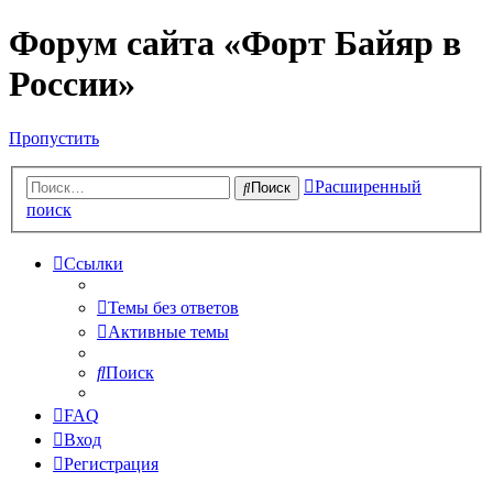
Форум сайта «Форт Байяр в
России»
Пропустить
Расширенный
Поиск
поиск
Ссылки
Темы без ответов
Активные темы
Поиск
FAQ
Вход
Регистрация