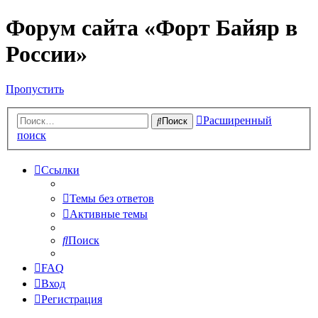
Форум сайта «Форт Байяр в
России»
Пропустить
Расширенный
Поиск
поиск
Ссылки
Темы без ответов
Активные темы
Поиск
FAQ
Вход
Регистрация