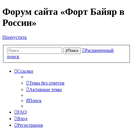
Форум сайта «Форт Байяр в
России»
Пропустить
Расширенный
Поиск
поиск
Ссылки
Темы без ответов
Активные темы
Поиск
FAQ
Вход
Регистрация