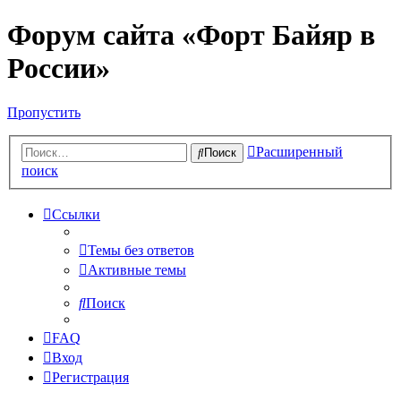
Форум сайта «Форт Байяр в
России»
Пропустить
Расширенный
Поиск
поиск
Ссылки
Темы без ответов
Активные темы
Поиск
FAQ
Вход
Регистрация