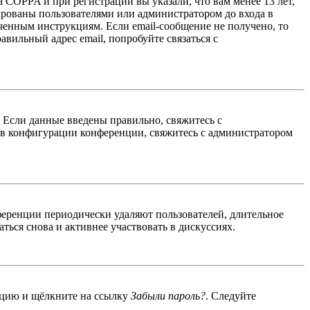
 COPPA и при регистрации вы указали, что вам менее 13 лет,
ированы пользователями или администратором до входа в
ученным инструкциям. Если email-сообщение не получено, то
авильный адрес email, попробуйте связаться с
. Если данные введены правильно, свяжитесь с
 в конфигурации конференции, свяжитесь с администратором
ференции периодически удаляют пользователей, длительное
ься снова и активнее участвовать в дискуссиях.
енцию и щёлкните на ссылку
Забыли пароль?
. Следуйте