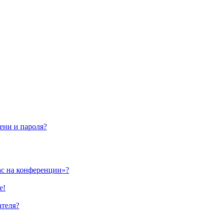
ени и пароля?
ас на конференции»?
е!
ателя?