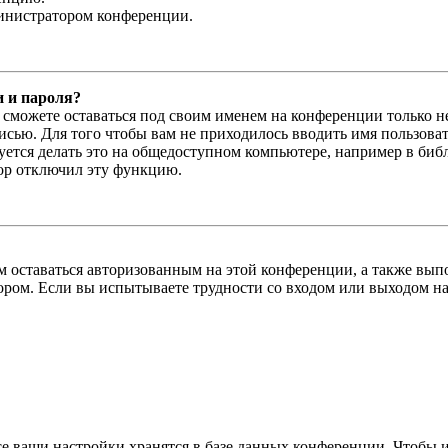
министратором конференции.
и и пароля?
ы сможете оставаться под своим именем на конференции только н
писью. Для того чтобы вам не приходилось вводить имя пользова
тся делать это на общедоступном компьютере, например в библи
тор отключил эту функцию.
вам оставаться авторизованным на этой конференции, а также в
ром. Если вы испытываете трудности со входом или выходом на
се ваши настройки хранятся в базе данных конференции. Чтобы 