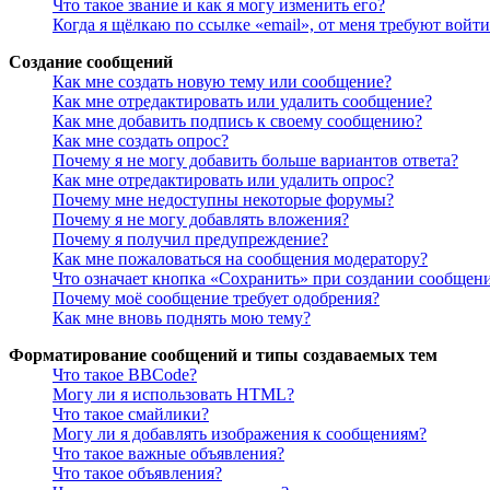
Что такое звание и как я могу изменить его?
Когда я щёлкаю по ссылке «email», от меня требуют войт
Создание сообщений
Как мне создать новую тему или сообщение?
Как мне отредактировать или удалить сообщение?
Как мне добавить подпись к своему сообщению?
Как мне создать опрос?
Почему я не могу добавить больше вариантов ответа?
Как мне отредактировать или удалить опрос?
Почему мне недоступны некоторые форумы?
Почему я не могу добавлять вложения?
Почему я получил предупреждение?
Как мне пожаловаться на сообщения модератору?
Что означает кнопка «Сохранить» при создании сообщен
Почему моё сообщение требует одобрения?
Как мне вновь поднять мою тему?
Форматирование сообщений и типы создаваемых тем
Что такое BBCode?
Могу ли я использовать HTML?
Что такое смайлики?
Могу ли я добавлять изображения к сообщениям?
Что такое важные объявления?
Что такое объявления?