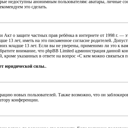
рые недоступны анонимным пользователям: аватары, личные сообщ
екомендуем это сделать.
, или Акт о защите частных прав ребёнка в интернете от 1998 г.
е 13 лет, иметь на это письменное согласие родителей. Допус
х младше 13 лет. Если вы не уверены, применимо ли это к вам
Обратите внимание, что phpBB Limited администрация данной к
, кроме указанных в ответе на вопрос «С кем можно связаться 
ет юридической силы.
.
цию новых пользователей. Также возможно, что он заблокирова
ратору конференции.