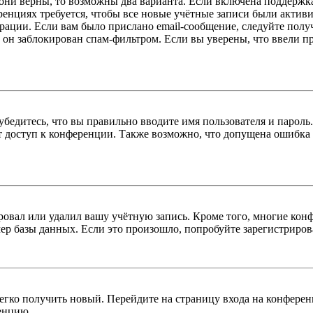
 они верны, то возможны два варианта. Если включена поддержка
енциях требуется, чтобы все новые учётные записи были актив
трации. Если вам было прислано email-сообщение, следуйте пол
 он заблокирован спам-фильтром. Если вы уверены, что ввели пр
бедитесь, что вы правильно вводите имя пользователя и пароль
ыт доступ к конференции. Также возможно, что допущена ошибка
овал или удалил вашу учётную запись. Кроме того, многие кон
р базы данных. Если это произошло, попробуйте зарегистрироват
легко получить новый. Перейдите на страницу входа на конфер
енцию.