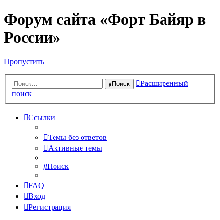
Форум сайта «Форт Байяр в
России»
Пропустить
Расширенный
Поиск
поиск
Ссылки
Темы без ответов
Активные темы
Поиск
FAQ
Вход
Регистрация